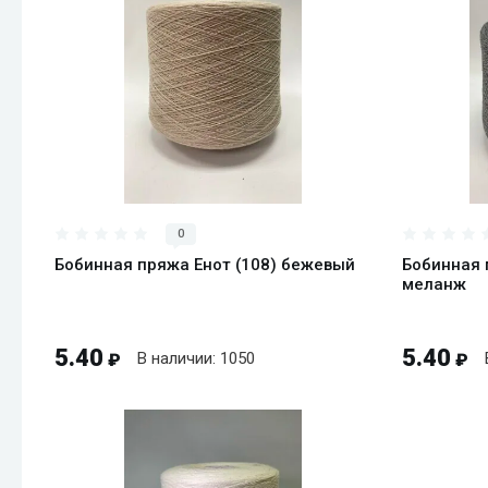
В корзину
0
Бобинная пряжа Енот (108) бежевый
Бобинная 
меланж
5.40
5.40
В наличии: 1050
₽
₽
Быстрый просмотр