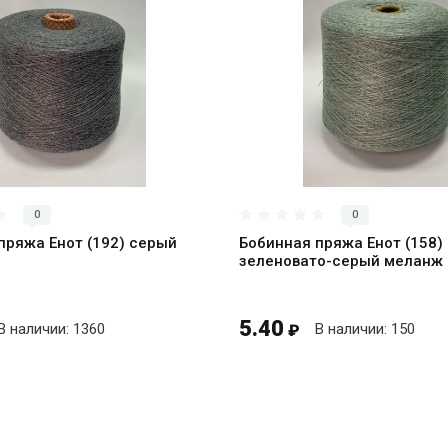
В корзину
В корзи
0
0
пряжа Енот (192) серый
Бобинная пряжа Енот (158)
зеленовато-серый меланж
5.40
В наличии: 1360
В наличии: 150
₽