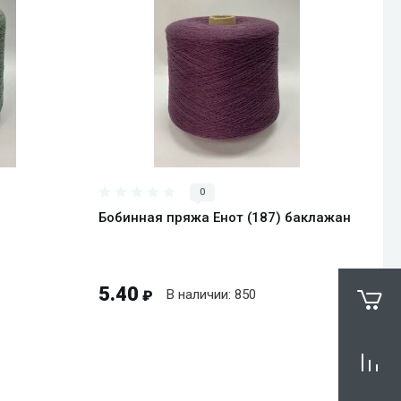
ну
В корзину
0
Бобинная пряжа Енот (187) баклажан
5.40
В наличии: 850
₽